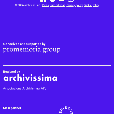
youtube
facebook
instagram
© 2026 archivissima •
Press
•
spotify
Past editions
•
Privacy policy
•
Cookie policy
Conceived and supported by
Realized by
Main partner