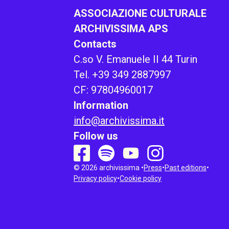
ASSOCIAZIONE CULTURALE
ARCHIVISSIMA APS
Contacts
C.so V. Emanuele II 44 Turin
Tel. +39 349 2887997
CF: 97804960017
Information
info@archivissima.it
Follow us
youtube
instagram
spotify
facebook
© 2026 archivissima •
Press
•
Past editions
•
Privacy policy
•
Cookie policy