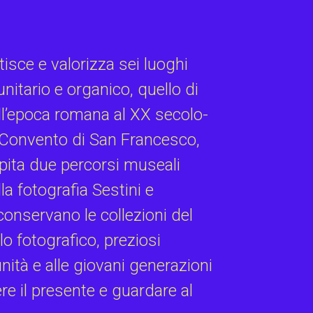
isce e valorizza sei luoghi
unitario e organico, quello di
all’epoca romana al XX secolo-
il Convento di San Francesco,
spita due percorsi museali
lla fotografia Sestini e
onservano le collezioni del
o fotografico, preziosi
unità e alle giovani generazioni
e il presente e guardare al