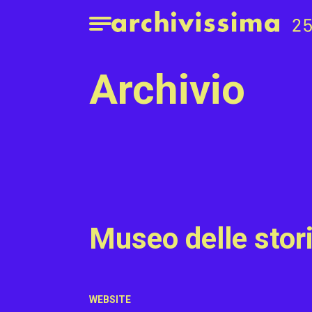
Home page
Apri il menu
archivio
Museo delle stor
WEBSITE