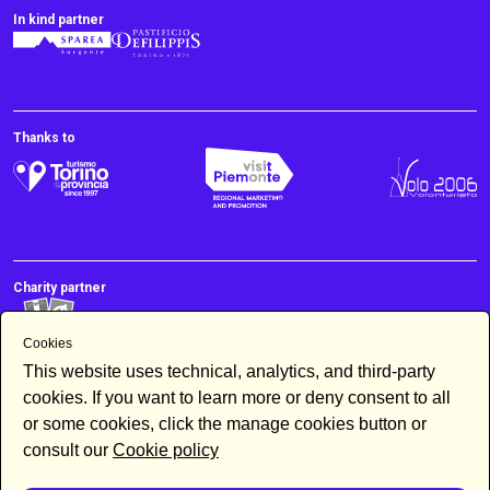
In kind partner
Thanks to
Charity partner
Cookies
This website uses technical, analytics, and third-party
cookies. If you want to learn more or deny consent to all
or some cookies, click the manage cookies button or
consult our
Cookie policy
Newsletter