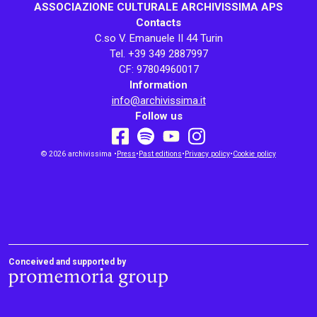
ASSOCIAZIONE CULTURALE ARCHIVISSIMA APS
Contacts
C.so V. Emanuele II 44 Turin
Tel. +39 349 2887997
CF: 97804960017
Information
info@archivissima.it
Follow us
youtube
facebook
instagram
© 2026 archivissima •
Press
•
spotify
Past editions
•
Privacy policy
•
Cookie policy
Conceived and supported by