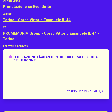
OTHER LINKS
Prenotazione su Eventbrite
WHERE
Torino - Corso Vittorio Emanuele II, 44
AT
PROMEMORIA Group - Corso Vittorio Emanuele II, 44 -
Torino
RELATED ARCHIVES
Federazione Làadan Centro culturale e sociale delle donne
FEDERAZIONE LÀADAN CENTRO CULTURALE E SOCIALE
DELLE DONNE
TORINO - VIA VANCHIGLIA, 3