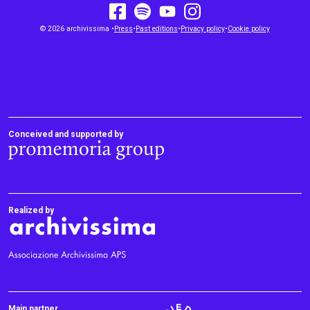
youtube
facebook
instagram
© 2026 archivissima •
Press
•
spotify
Past editions
•
Privacy policy
•
Cookie policy
Conceived and supported by
Realized by
Main partner