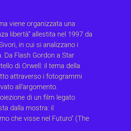
nema viene organizzata una
nza libertà" allestita nel 1997 da
ivori, in cui si analizzano i
a. Da Flash Gordon a Star
llo di Orwell: il tema della
etto attraverso i fotogrammi
rvato all'argomento.
iezione di un film legato
ta dalla mostra: il
omo che visse nel Futuro” (The