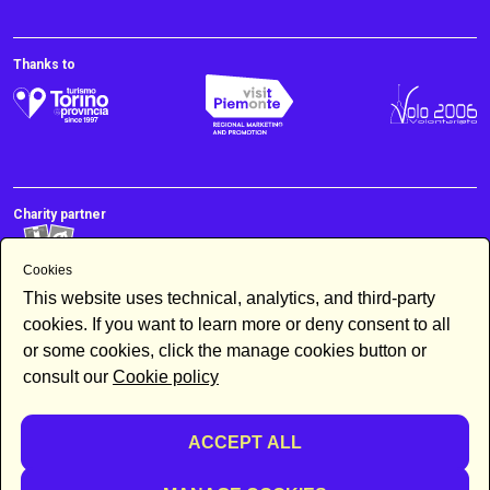
Thanks to
Charity partner
Cookies
This website uses technical, analytics, and third-party
cookies. If you want to learn more or deny consent to all
or some cookies, click the manage cookies button or
consult our
Cookie policy
Newsletter
ACCEPT ALL
By subscribing to the newsletter you accept our
Newsletter policy