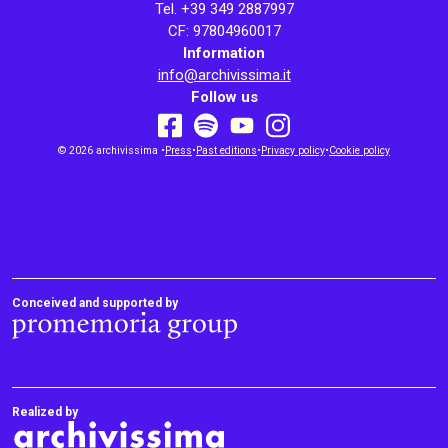
Tel. +39 349 2887997
CF: 97804960017
Information
info@archivissima.it
Follow us
youtube
facebook
instagram
© 2026 archivissima •
Press
•
spotify
Past editions
•
Privacy policy
•
Cookie policy
Conceived and supported by
Realized by