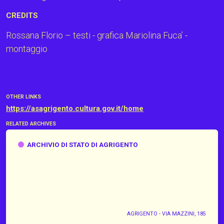
CREDITS
Rossana Florio – testi - grafica Mariolina Fuca’ -
montaggio
OTHER LINKS
https://asagrigento.cultura.gov.it/home
RELATED ARCHIVES
Archivio di Stato di Agrigento
ARCHIVIO DI STATO DI AGRIGENTO
AGRIGENTO - VIA MAZZINI, 185