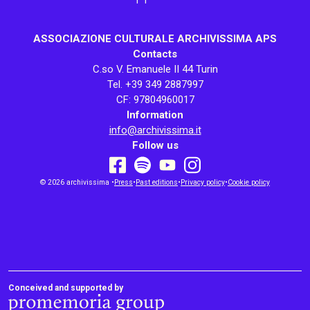
ASSOCIAZIONE CULTURALE ARCHIVISSIMA APS
Contacts
C.so V. Emanuele II 44 Turin
Tel. +39 349 2887997
CF: 97804960017
Information
info@archivissima.it
Follow us
youtube
facebook
instagram
© 2026 archivissima •
Press
•
spotify
Past editions
•
Privacy policy
•
Cookie policy
Conceived and supported by