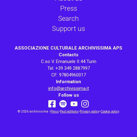
Press
Search
Support us
ASSOCIAZIONE CULTURALE ARCHIVISSIMA APS
Contacts
C.so V. Emanuele II 44 Turin
Tel. +39 349 2887997
CF: 97804960017
Information
info@archivissima.it
Follow us
youtube
facebook
instagram
© 2026 archivissima •
Press
•
spotify
Past editions
•
Privacy policy
•
Cookie policy