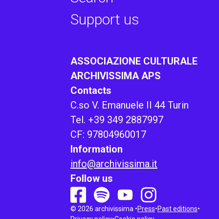
Support us
ASSOCIAZIONE CULTURALE
ARCHIVISSIMA APS
Contacts
C.so V. Emanuele II 44 Turin
Tel. +39 349 2887997
CF: 97804960017
Information
info@archivissima.it
Follow us
youtube
instagram
spotify
facebook
© 2026 archivissima •
Press
•
Past editions
•
Privacy policy
•
Cookie policy