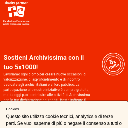
Charity partner
Sostieni Archivissima con il
tuo 5x1000!
Lavoriamo ogni giorno per creare nuove occasioni di
valorizzazione, di approfondimento e di incontro
dedicate agli archivi italiani e al loro pubblico. La
partecipazione alle nostre iniziative è sempre gratuita,
ma da oggi puoi contribuire alle attività di Archivissima
con la tua dichiarazione dei redditi. Basta indicare il
codice fiscale 97804960017 e apporre la tua firma nel
Cookies
riquadro Sostegno degli Enti del Terzo settore della
sezione 5x1000. Un piccolo gesto per sostenere gli
Questo sito utilizza cookie tecnici, analytics e di terze
archivi e chi se ne prende cura, senza spendere nulla!
parti. Se vuoi saperne di più o negare il consenso a tutti o