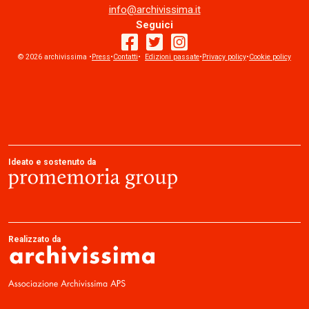
info@archivissima.it
Seguici
© 2026 archivissima •
Press
•
Contatti
facebook
•
Edizioni passate
twitter
instagram
•
Privacy policy
•
Cookie policy
Ideato e sostenuto da
Realizzato da