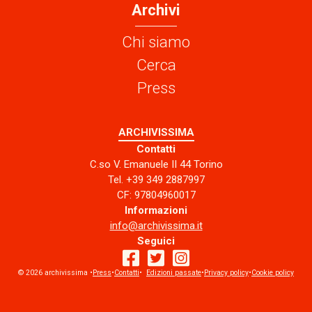
Archivi
Chi siamo
Cerca
Press
ARCHIVISSIMA
Contatti
C.so V. Emanuele II 44 Torino
Tel. +39 349 2887997
CF: 97804960017
Informazioni
info@archivissima.it
Seguici
© 2026 archivissima •
Press
•
Contatti
facebook
•
Edizioni passate
twitter
instagram
•
Privacy policy
•
Cookie policy