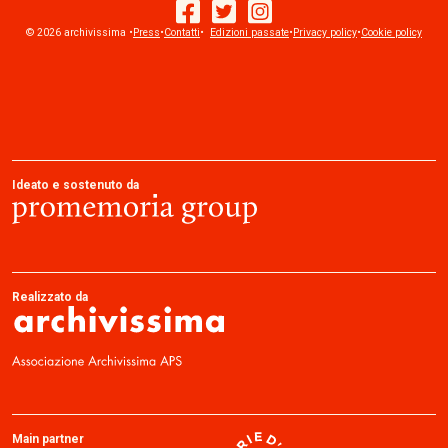
© 2026 archivissima •
Press
•
Contatti
facebook
•
Edizioni passate
twitter
instagram
•
Privacy policy
•
Cookie policy
Ideato e sostenuto da
Realizzato da
Main partner