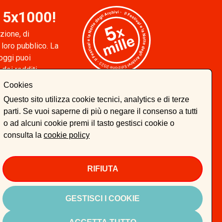
o 5x1000!
zione, di
 loro pubblico. La
 oggi puoi
 dei redditi.
firma nel
Cookies
 5x1000. Un
Questo sito utilizza cookie tecnici, analytics e di terze
a, senza
parti. Se vuoi saperne di più o negare il consenso a tutti
o ad alcuni cookie premi il tasto gestisci cookie o
consulta la
cookie policy
RIFIUTA
icy
ISCRIVITI
GESTISCI I COOKIE