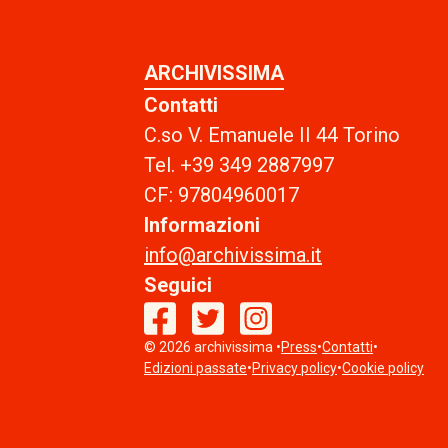
ARCHIVISSIMA
Contatti
C.so V. Emanuele II 44 Torino
Tel. +39 349 2887997
CF: 97804960017
Informazioni
info@archivissima.it
Seguici
facebook
© 2026 archivissima •
twitter
instagram
Press
•
Contatti
•
Edizioni passate
•
Privacy policy
•
Cookie policy