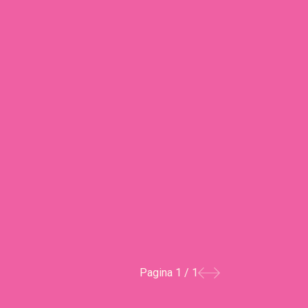
Pagina
1 / 1
Precedente
successiva