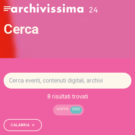
Home page
Apri il menu
Cerca
Cerc
8 risultati trovati
MAPPA
GRID
CALABRIA